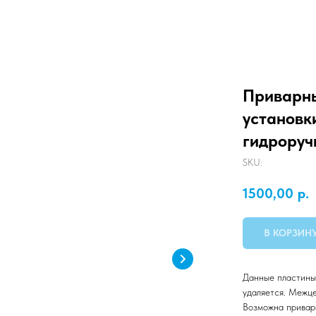
Приварны
установк
гидроруч
SKU:
1500,00
р.
В КОРЗИН
Данные пластины
удаляется. Межц
Возможна привар