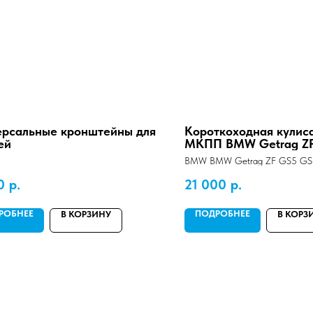
ерсальные кронштейны для
Короткоходная кулис
ей
МКПП BMW Getrag Z
и Toyota Ra62 Ra63
BMW BMW Getrag ZF GS5 GS6
Ra62 Ra63
0
р.
21 000
р.
РОБНЕЕ
ПОДРОБНЕЕ
В КОРЗИНУ
В КОРЗ