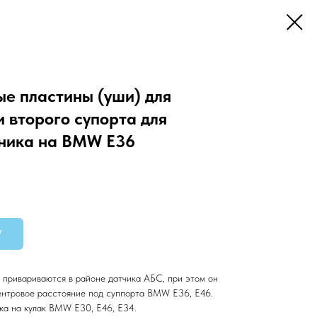
е пластины (уши) для
и второго супорта для
ника на BMW E36
У
 привариваются в районе датчика АБС, при этом он
ентровое расстояние под суппорта BMW Е36, Е46.
ка на кулак BMW Е30, Е46, Е34.