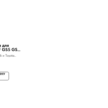
а для
F GS5 GS6
 и Toyota
ИНУ